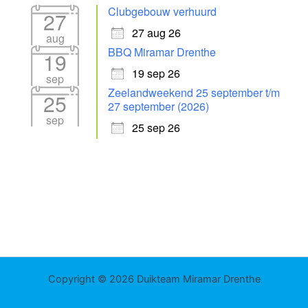
Clubgebouw verhuurd
27
27 aug 26
aug
BBQ Miramar Drenthe
19
19 sep 26
sep
Zeelandweekend 25 september t/m
25
27 september (2026)
sep
25 sep 26
Copyright © 2026 Duikteam Miramar Drenthe