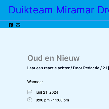
Ga
Duikteam Miramar Dr
naar
de
inhoud
Oud en Nieuw
Laat een reactie achter
/ Door
Redactie
/
21 
Wanneer
juni 21, 2024
8:00 pm - 11:00 pm