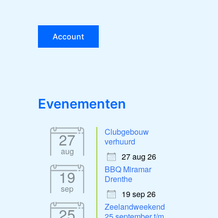
ffice 365
Outlook Live
Account
Evenementen
Clubgebouw
27
verhuurd
aug
27 aug 26
BBQ Miramar
19
Drenthe
sep
19 sep 26
Zeelandweekend
25
25 september t/m