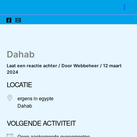
Ga
naar
de
inhoud
Dahab
Laat een reactie achter
/ Door
Webbeheer
/
12 maart
2024
LOCATIE
ergens in egypte
Dahab
VOLGENDE ACTIVITEIT
Geen aankomende evenementen