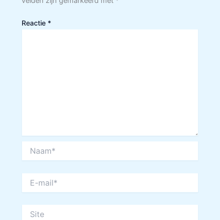
velden zijn gemarkeerd met
*
Reactie
*
Naam*
E-
mail*
Site